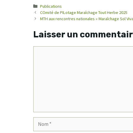
Catégories
Publications
COmité de PILotage Maraîchage Tout Herbe 2025
MTH aux rencontres nationales « Maraîchage Sol Viva
Laisser un commentai
Commentaire
Nom