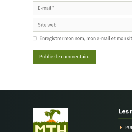
E-
mail
Site
web
Enregistrer mon nom, mon e-mail et mon si
Les 
PU