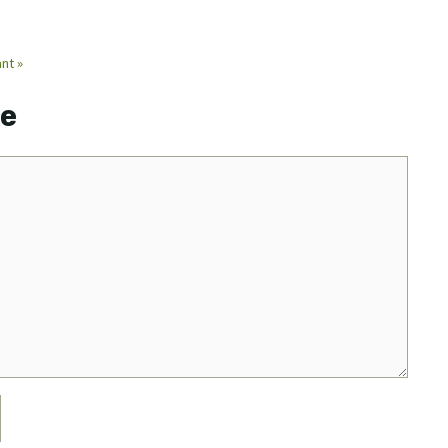
nt »
re